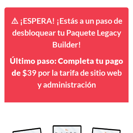
⚠️ ¡ESPERA! ¡Estás a un paso de
desbloquear tu Paquete Legacy
Builder!
Último paso: Completa tu pago
de
$39 por la tarifa de sitio web
y administración